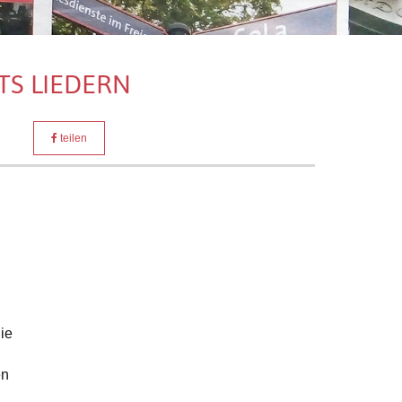
S LIEDERN
teilen
ie
en
n