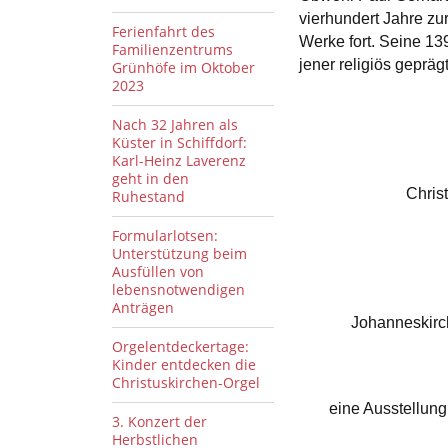
vierhundert Jahre zur
Ferienfahrt des
Werke fort. Seine 13
Familienzentrums
jener religiös gepräg
Grünhöfe im Oktober
2023
Nach 32 Jahren als
Küster in Schiffdorf:
Karl-Heinz Laverenz
geht in den
Chris
Ruhestand
Formularlotsen:
Unterstützung beim
Ausfüllen von
lebensnotwendigen
Anträgen
Johanneskirc
Orgelentdeckertage:
Kinder entdecken die
Christuskirchen-Orgel
eine Ausstellung
3. Konzert der
Herbstlichen