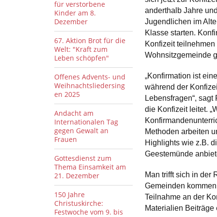
für verstorbene
anderthalb Jahre und
Kinder am 8.
Dezember
Jugendlichen im Alte
Klasse starten. Konf
67. Aktion Brot für die
Konfizeit teilnehmen 
Welt: "Kraft zum
Wohnsitzgemeinde ge
Leben schöpfen"
„Konfirmation ist ei
Offenes Advents- und
Weihnachtsliedersing
während der Konfizei
en 2025
Lebensfragen“, sagt 
die Konfizeit leitet.
Andacht am
Konfirmandenunterric
Internationalen Tag
gegen Gewalt an
Methoden arbeiten un
Frauen
Highlights wie z.B. d
Geestemünde anbiete
Gottesdienst zum
Thema Einsamkeit am
Man trifft sich in d
21. Dezember
Gemeinden kommen a
150 Jahre
Teilnahme an der Konf
Christuskirche:
Materialien Beiträge
Festwoche vom 9. bis