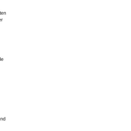
ten
er
de
und