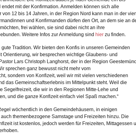
 endet mit der Konfirmation. Anmelden können sich alle
r von 12 bis 14 Jahren, in der Region Nord kann man in der vier
irmandinnen und Konfirmanden dürfen den Ort, an dem sie an d
möchten, frei wählen, sie sind dabei nicht an ihre
bunden. Weitere Infos zur Anmeldung sind
hier
zu finden.
ne gute Tradition. Wir bieten den Konfis in unseren Gemeinden
t Orientierung, wir besprechen wichtige Glaubens- und
Pastor Lars Christoph Langhorst, der in der Region Geestemün
 „Wir sprechen ganz bewusst nicht mehr vom
ht, sondern von Konfizeit, weil wir mit vielen verschiedenen
d das Gemeinschaftserlebnis im Mittelpunkt steht. Weil die
ie Segelfreizeit, die wir in den Regionen Mitte-Lehe und
n, und die ganze Konfizeit einfach viel Spaß machen.“
er Regel wöchentlich in den Gemeindehäusern, in einigen
uch themenbezogene Samstage und Freizeiten hinzu. Die
izeit ist kostenlos, jedoch werden für Freizeiten, Mittagessen 
 erhoben.