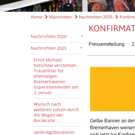
Home
Nachrichten
Nachrichten 2025
Konfirma
KONFIRMAT
Nachrichten 2026
Pressemitteilung
2
Nachrichten 2025
Ernst-Michael
Ratschow verstorben.
Trauerfeier für
ehemaligen
Bremerhavener
Superintendenten am
2. Januar
Wunsch nach
weiteren Lotsen durch
die Wogen der
Bürokratie
Gelbe Banner an den
Bremerhaven weisen a
Gedenkgottesdienst
sich jetzt zur Konfiz