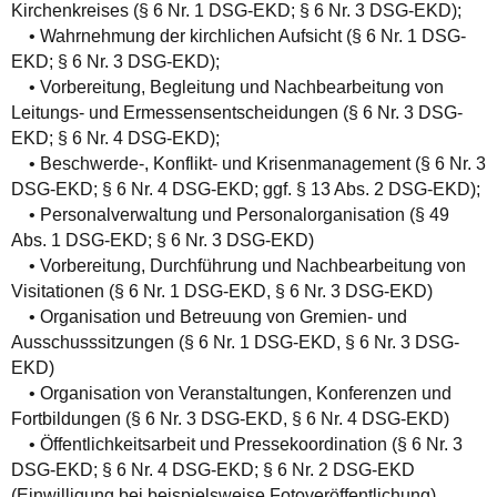
Kirchenkreises (§ 6 Nr. 1 DSG-EKD; § 6 Nr. 3 DSG-EKD);
• Wahrnehmung der kirchlichen Aufsicht (§ 6 Nr. 1 DSG-
EKD; § 6 Nr. 3 DSG-EKD);
• Vorbereitung, Begleitung und Nachbearbeitung von
Leitungs- und Ermessensentscheidungen (§ 6 Nr. 3 DSG-
EKD; § 6 Nr. 4 DSG-EKD);
• Beschwerde-, Konflikt- und Krisenmanagement (§ 6 Nr. 3
DSG-EKD; § 6 Nr. 4 DSG-EKD; ggf. § 13 Abs. 2 DSG-EKD);
• Personalverwaltung und Personalorganisation (§ 49
Abs. 1 DSG-EKD; § 6 Nr. 3 DSG-EKD)
• Vorbereitung, Durchführung und Nachbearbeitung von
Visitationen (§ 6 Nr. 1 DSG-EKD, § 6 Nr. 3 DSG-EKD)
• Organisation und Betreuung von Gremien- und
Ausschusssitzungen (§ 6 Nr. 1 DSG-EKD, § 6 Nr. 3 DSG-
EKD)
• Organisation von Veranstaltungen, Konferenzen und
Fortbildungen (§ 6 Nr. 3 DSG-EKD, § 6 Nr. 4 DSG-EKD)
• Öffentlichkeitsarbeit und Pressekoordination (§ 6 Nr. 3
DSG-EKD; § 6 Nr. 4 DSG-EKD; § 6 Nr. 2 DSG-EKD
(Einwilligung bei beispielsweise Fotoveröffentlichung)